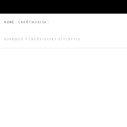
HOME
СКЕЙТМОБІЛЬ
ВОРКШОП У СКЕЙТ-ПАРКУ АУГСБУРГА