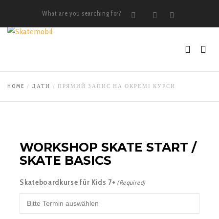
What are you searching for?
Search
Instagram
LinkedIn
HOME
ДАТИ
ПРЯМИЙ ЗАПИС НА ОКРЕМІ КУРСИ
WORKSHOP SKATE START /
SKATE BASICS
Skateboardkurse für Kids 7+
(Required)