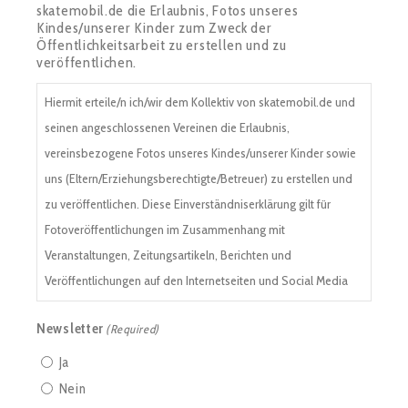
skatemobil.de die Erlaubnis, Fotos unseres
Kindes/unserer Kinder zum Zweck der
Öffentlichkeitsarbeit zu erstellen und zu
veröffentlichen.
Hiermit erteile/n ich/wir dem Kollektiv von skatemobil.de und
seinen angeschlossenen Vereinen die Erlaubnis,
vereinsbezogene Fotos unseres Kindes/unserer Kinder sowie
uns (Eltern/Erziehungsberechtigte/Betreuer) zu erstellen und
zu veröffentlichen. Diese Einverständniserklärung gilt für
Fotoveröffentlichungen im Zusammenhang mit
Veranstaltungen, Zeitungsartikeln, Berichten und
Veröffentlichungen auf den Internetseiten und Social Media
Kanälen der jeweiligen Vereine und/oder Vereinsmitgliedern.
Newsletter
(Required)
Wir sind darüber informiert, dass der Verein ausschließlich für
den Inhalt seiner eigenen Internetseiten verantwortlich ist. Es
Ja
besteht und ergibt sich kein Haftungsanspruch gegenüber
Nein